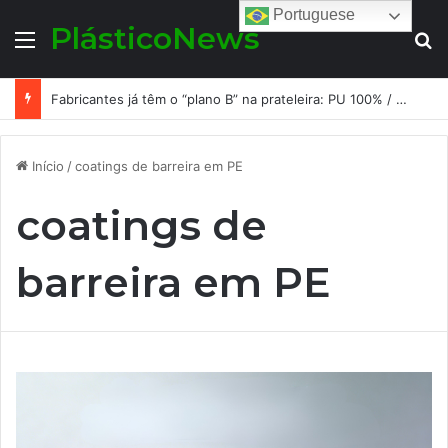
Portuguese
PlásticoNews
Menu
Pr
Fabricantes já têm o “plano B” na prateleira: PU 100% / NC-free existe, mas ainda é pouco usado: a hora é transformar isso em projeto de resiliência
Início
/
coatings de barreira em PE
coatings de
barreira em PE