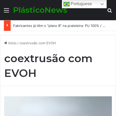
Portuguese
PlásticoNews
Menu
Pr
Fabricantes já têm o “plano B” na prateleira: PU 100% / NC-free existe, mas ainda é pouco usado: a hora é transformar isso em projeto de resiliência
Início
/
coextrusão com EVOH
coextrusão com
EVOH