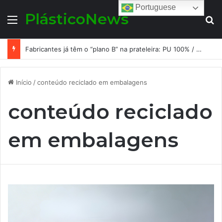
Portuguese
PlásticoNews
Menu
Pr
Fabricantes já têm o “plano B” na prateleira: PU 100% / NC-free existe, mas ainda é pouco usado: a hora é transformar isso em projeto de resiliência
Início
/
conteúdo reciclado em embalagens
conteúdo reciclado
em embalagens