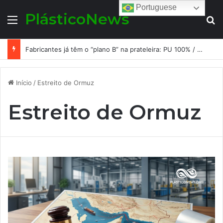
Portuguese
PlásticoNews
Menu
Pr
Fabricantes já têm o “plano B” na prateleira: PU 100% / NC-free existe, mas ainda é pouco usado: a hora é transformar isso em projeto de resiliência
Início
/
Estreito de Ormuz
Estreito de Ormuz