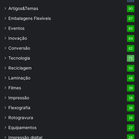
Artigos&Temas
90
Embalagens Flexíveis
87
Eventos
85
Inovação
84
Conversão
82
Tecnologia
72
Reciclagem
50
Laminação
48
Filmes
39
Impressão
38
Flexografia
36
Rotogravura
35
Equipamentos
27
Impressão digital
25