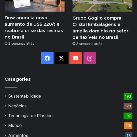
Dow anuncia novo
Grupo Goglio compra
aumento de US$ 220/t e
Cristal Embalagens e
reabre a crise das resinas
amplia domínio no setor
no Brasil
de flexíveis no Brasil
2 semanas atrás
3 semanas atrás
Facebook
X
YouTube
Instagram
Categories
Sustentabilidade
193
Negócios
128
Tecnologia de Plástico
107
Mundo
116
Alimentos
16