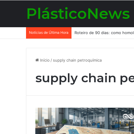
PlásticoNews
Notícias de Última Hora
Início
/
supply chain petroquímica
supply chain p