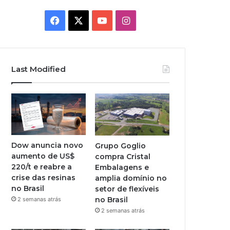
Facebook
X
YouTube
Instagram
Last Modified
Dow anuncia novo
Grupo Goglio
aumento de US$
compra Cristal
220/t e reabre a
Embalagens e
crise das resinas
amplia domínio no
no Brasil
setor de flexíveis
no Brasil
2 semanas atrás
2 semanas atrás