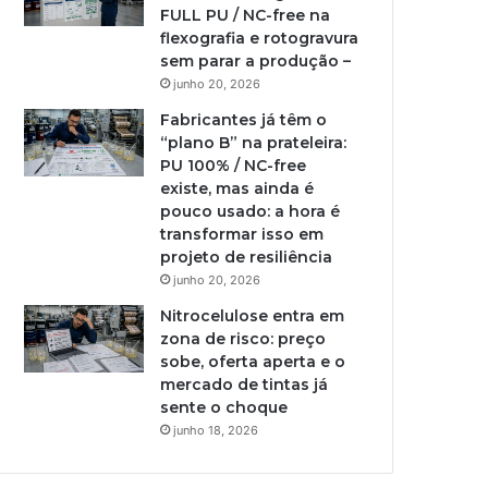
FULL PU / NC-free na
flexografia e rotogravura
sem parar a produção –
junho 20, 2026
Fabricantes já têm o
“plano B” na prateleira:
PU 100% / NC-free
existe, mas ainda é
pouco usado: a hora é
transformar isso em
projeto de resiliência
junho 20, 2026
Nitrocelulose entra em
zona de risco: preço
sobe, oferta aperta e o
mercado de tintas já
sente o choque
junho 18, 2026