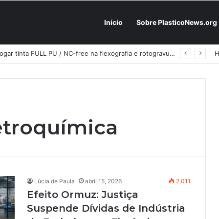
Início
Sobre PlasticoNews.org
Fabricantes já têm o “plano B” na prateleira: PU 100% / NC-free existe, mas ainda é pouco usado: a hora é transformar isso em projeto de resiliência
etroquímica
Lúcia de Paula
abril 15, 2026
2.011
Efeito Ormuz: Justiça
Suspende Dívidas de Indústria