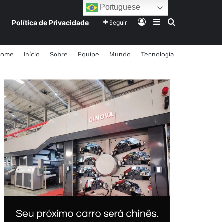
Portuguese
Entrar
Barra Lateral
Procurar po
Política de Privacidade
Seguir
Home
Início
Sobre
Equipe
Mundo
Tecnologia