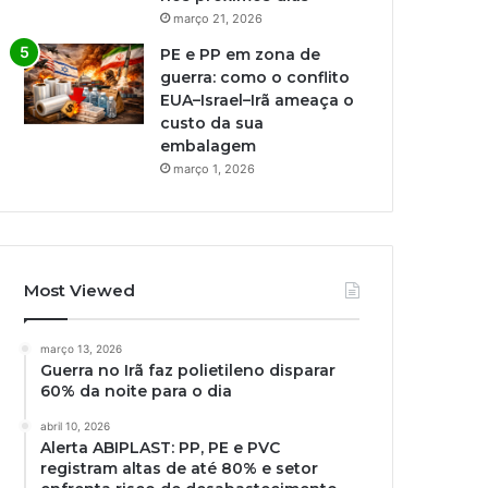
março 21, 2026
PE e PP em zona de
guerra: como o conflito
EUA–Israel–Irã ameaça o
custo da sua
embalagem
março 1, 2026
Most Viewed
março 13, 2026
Guerra no Irã faz polietileno disparar
60% da noite para o dia
abril 10, 2026
Alerta ABIPLAST: PP, PE e PVC
registram altas de até 80% e setor