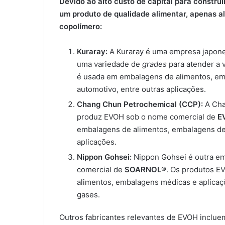
Devido ao alto custo de capital para constru
um produto de qualidade alimentar, apenas
copolímero:
Kuraray:
A Kuraray é uma empresa japon
uma variedade de
grades
para atender a 
é usada em embalagens de alimentos, em
automotivo, entre outras aplicações.
Chang Chun Petrochemical (CCP):
A Cha
produz EVOH sob o nome comercial de
E
embalagens de alimentos, embalagens de 
aplicações.
Nippon Gohsei:
Nippon Gohsei é outra e
comercial de
SOARNOL
®. Os produtos E
alimentos, embalagens médicas e aplicaçõ
gases.
Outros fabricantes relevantes ​​de EVOH inclue