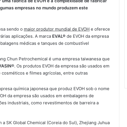
ir uma fábrica de EVOH e à complexidade de fabricar
 algumas empresas no mundo produzem este
esa sendo o
maior produtor mundial de EVOH
e oferece
várias aplicações. A marca
EVAL®
de EVOH da empresa
balagens médicas e tanques de combustível
ng Chun Petrochemical é uma empresa taiwanesa que
VASIN
®. Os produtos EVOH da empresa são usados ​​em
cosméticos e filmes agrícolas, entre outras
mpresa química japonesa que produz EVOH sob o nome
VOH da empresa são usados ​​em embalagens de
es industriais, como revestimentos de barreira a
m a SK Global Chemical (Coreia do Sul), Zhejiang Juhua