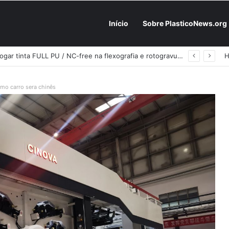
Início
Sobre PlasticoNews.org
Fabricantes já têm o “plano B” na prateleira: PU 100% / NC-free existe, mas ainda é pouco usado: a hora é transformar isso em projeto de resiliência
imo carro sera chinês