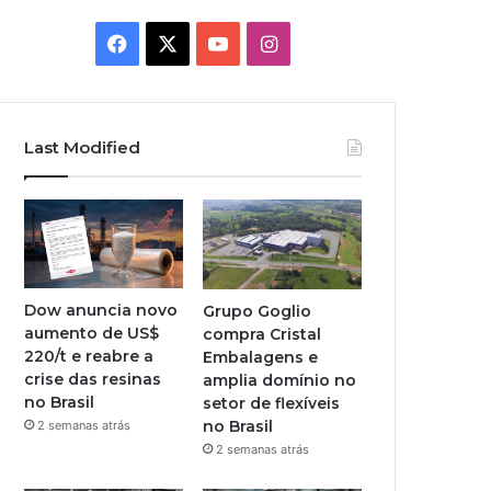
Facebook
X
YouTube
Instagram
Last Modified
Dow anuncia novo
Grupo Goglio
aumento de US$
compra Cristal
220/t e reabre a
Embalagens e
crise das resinas
amplia domínio no
no Brasil
setor de flexíveis
no Brasil
2 semanas atrás
2 semanas atrás