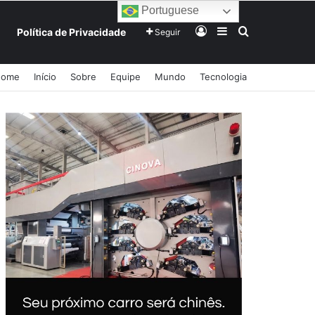
Portuguese
Entrar
Barra Lateral
Procurar po
Política de Privacidade
Seguir
Home
Início
Sobre
Equipe
Mundo
Tecnologia