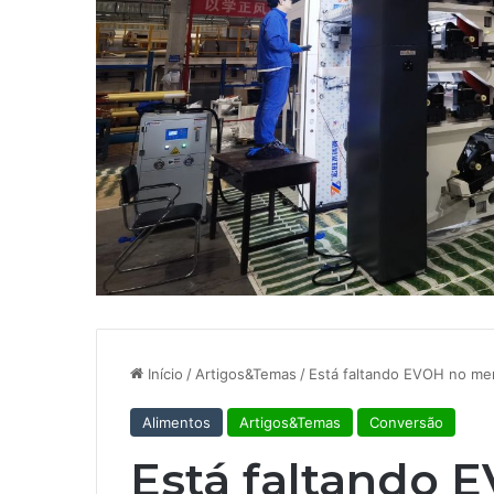
Início
/
Artigos&Temas
/
Está faltando EVOH no mer
Alimentos
Artigos&Temas
Conversão
Está faltando