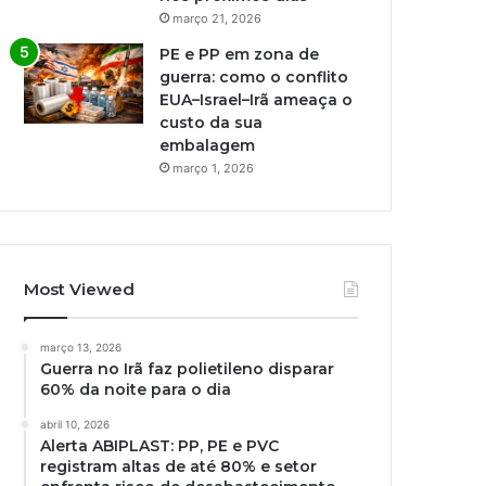
março 21, 2026
PE e PP em zona de
guerra: como o conflito
EUA–Israel–Irã ameaça o
custo da sua
embalagem
março 1, 2026
Most Viewed
março 13, 2026
Guerra no Irã faz polietileno disparar
60% da noite para o dia
abril 10, 2026
Alerta ABIPLAST: PP, PE e PVC
registram altas de até 80% e setor