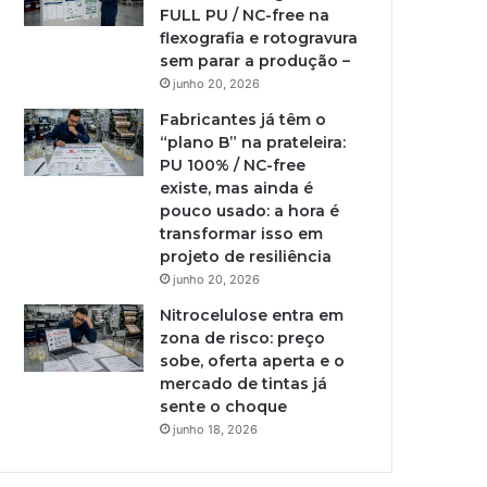
FULL PU / NC-free na
flexografia e rotogravura
sem parar a produção –
junho 20, 2026
Fabricantes já têm o
“plano B” na prateleira:
PU 100% / NC-free
existe, mas ainda é
pouco usado: a hora é
transformar isso em
projeto de resiliência
junho 20, 2026
Nitrocelulose entra em
zona de risco: preço
sobe, oferta aperta e o
mercado de tintas já
sente o choque
junho 18, 2026